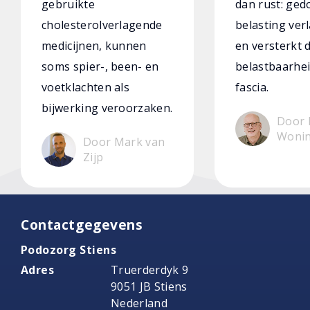
gebruikte
dan rust: ged
cholesterolverlagende
belasting verl
medicijnen, kunnen
en versterkt 
soms spier-, been- en
belastbaarhei
voetklachten als
fascia.
bijwerking veroorzaken.
Door 
Woni
Door Mark van
Zijp
Contactgegevens
Podozorg Stiens
Adres
Truerderdyk 9
9051 JB Stiens
Nederland