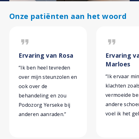
Onze patiënten aan het woord
format_quote
format_quote
Ervaring van Rosa
Ervaring v
Marloes
“Ik ben heel tevreden
“Ik ervaar mi
over mijn steunzolen en
klachten zoal
ook over de
vermoeide ben
behandeling en zou
andere schoe
Podozorg Yerseke bij
voel ik het gel
anderen aanraden.”