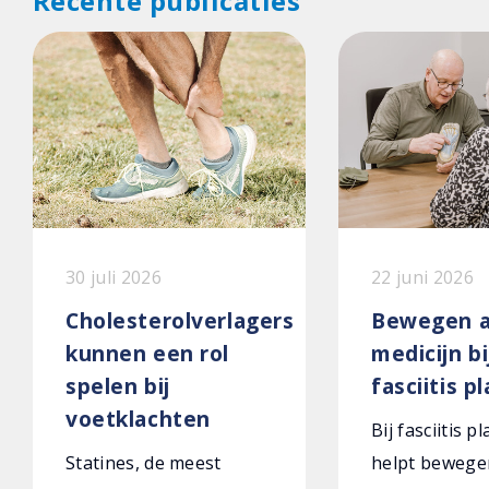
Recente publicaties
30 juli 2026
22 juni 2026
Cholesterolverlagers
Bewegen a
kunnen een rol
medicijn bi
spelen bij
fasciitis p
voetklachten
Bij fasciitis p
Statines, de meest
helpt bewege