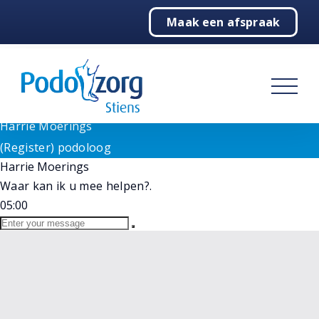
Need help? Let's Chat
Maak een afspraak
1
Home
Goedemorgen!
Wij staan voor u klaar bij vragen. Selecteer hieronder
Podologie
onze medewerker.
(Register) podoloog
Behandelingen
Harrie Moerings
Online
Harrie Moerings
Over ons
(Register) podoloog
Harrie Moerings
Contact
Waar kan ik u mee helpen?.
05:00
Contactgegevens
Maak een afspraak
Steunzolen bestellen
Locaties